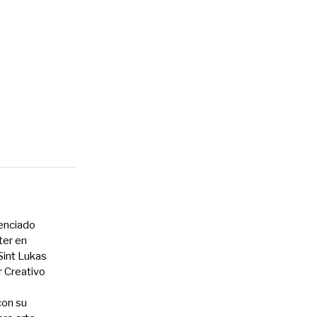
cenciado
ter en
int Lukas
r Creativo
con su