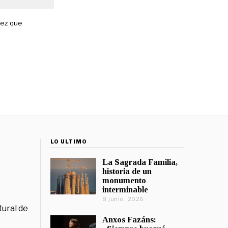
vez que
LO ÚLTIMO
La Sagrada Familia,
historia de un
monumento
interminable
8 junio, 2026
tural de
Anxos Fazáns: