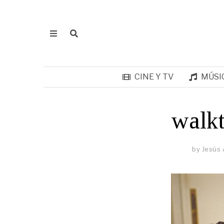
CINE Y TV
MÚSI
walkt
by
Jesús