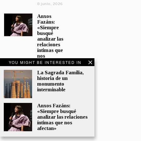
8 junio, 2026
Anxos
Fazáns:
«Siempre
busqué
analizar las
relaciones
íntimas que
nos
afectan»
YOU MIGHT BE INTERESTED IN
5 junio, 2026
La Sagrada Familia,
historia de un
El hijo de la
monumento
cómica, el
interminable
homenaje
de
Sacristán a
Anxos Fazáns:
Fernán
«Siempre busqué
Gómez
analizar las relaciones
28 mayo,
íntimas que nos
2026
afectan»