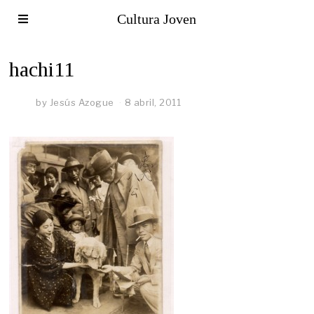
Cultura Joven
hachi11
by
Jesús Azogue
8 abril, 2011