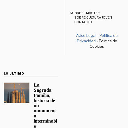
SOBRE EL MÁSTER
SOBRE CULTURA JOVEN
CONTACTO
Aviso Legal
-
Política de
Privacidad
- Política de
Cookies
LO ÚLTIMO
La
Sagrada
Familia,
historia de
un
monument
o
interminabl
e