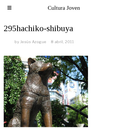
Cultura Joven
295hachiko-shibuya
by
Jesús Azogue
8 abril, 2011