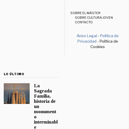
SOBRE EL MÁSTER
SOBRE CULTURA JOVEN
CONTACTO
Aviso Legal
-
Política de
Privacidad
- Política de
Cookies
LO ÚLTIMO
La
Sagrada
Familia,
historia de
un
monument
o
interminabl
e