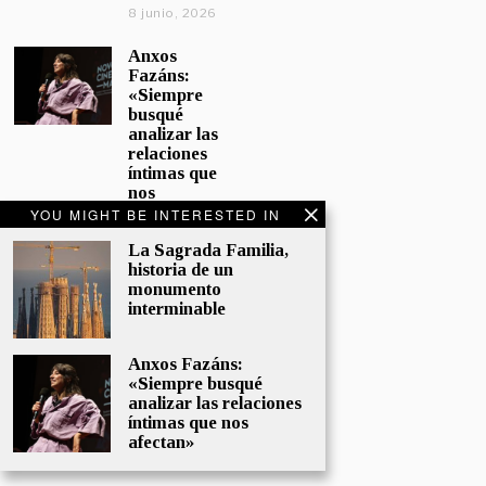
8 junio, 2026
Anxos
Fazáns:
«Siempre
busqué
analizar las
relaciones
íntimas que
nos
afectan»
YOU MIGHT BE INTERESTED IN
5 junio, 2026
La Sagrada Familia,
historia de un
El hijo de la
monumento
cómica, el
interminable
homenaje
de
Sacristán a
Anxos Fazáns:
Fernán
«Siempre busqué
Gómez
analizar las relaciones
28 mayo,
íntimas que nos
2026
afectan»