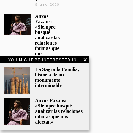
8 junio, 2026
Anxos
Fazáns:
«Siempre
busqué
analizar las
relaciones
íntimas que
nos
afectan»
YOU MIGHT BE INTERESTED IN
5 junio, 2026
La Sagrada Familia,
historia de un
El hijo de la
monumento
cómica, el
interminable
homenaje
de
Sacristán a
Anxos Fazáns:
Fernán
«Siempre busqué
Gómez
analizar las relaciones
28 mayo,
íntimas que nos
2026
afectan»