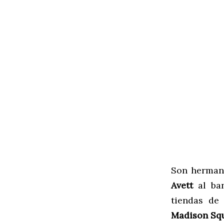
Son herman
Avett
al ba
tiendas de
Madison Sq