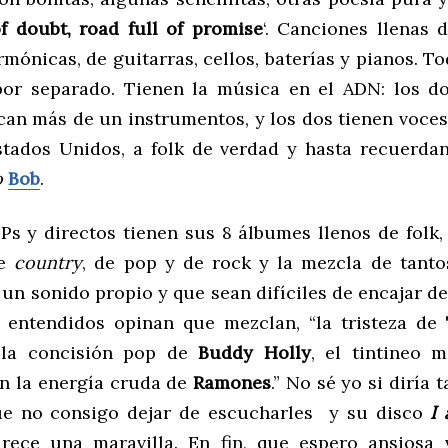
f doubt, road full of promise
‘. Canciones llenas 
rmónicas, de guitarras, cellos, baterías y pianos. To
por separado. Tienen la música en el ADN: los d
ocan más de un instrumentos, y los dos tienen voce
stados Unidos, a folk de verdad y hasta recuerda
o
Bob
.
LPs y directos tienen sus 8 álbumes llenos de folk,
de
country
, de pop y de rock y la mezcla de tantos
un sonido propio y que sean difíciles de encajar d
 entendidos opinan que mezclan, “la tristeza de
 la concisión pop de
Buddy Holly
, el tintineo 
n la energía cruda de
Ramones
.” No sé yo si diría 
ue no consigo dejar de escucharles y su disco
I
ece una maravilla. En fin, que espero ansiosa v