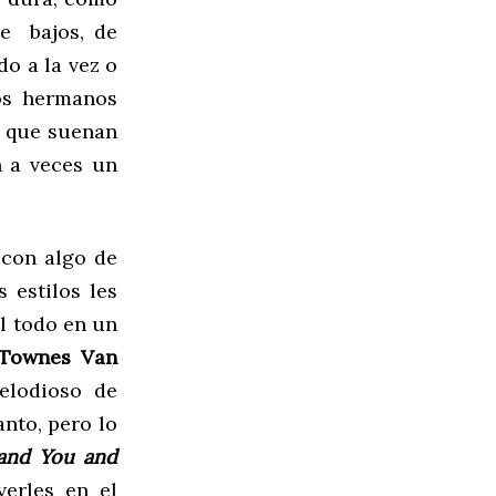
de bajos, de
do a la vez o
os hermanos
s que suenan
n a veces un
 con algo de
 estilos les
el todo en un
Townes Van
melodioso de
tanto, pero lo
 and You and
erles en el