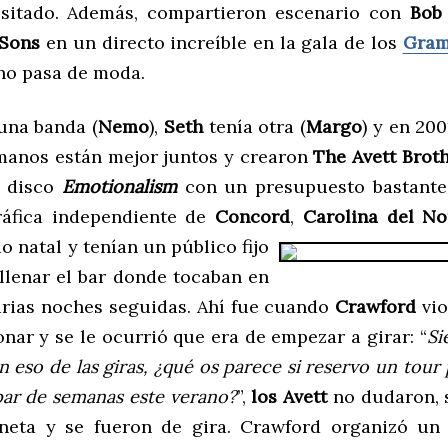
sitado. Además, compartieron escenario con
Bob 
Sons
en un directo increíble en la gala de los
Gra
 no pasa de moda.
una banda (
Nemo
),
Seth
tenía otra (
Margo
) y en 20
manos están mejor juntos y crearon
The Avett Brot
u disco
Emotionalism
con un presupuesto bastante
ráfica independiente de
Concord
,
Carolina del No
o natal y tenían un público fijo
 llenar el bar donde tocaban en
rias noches seguidas. Ahí fue cuando
Crawford
vio
nar y se le ocurrió que era de empezar a girar: “
Si
n eso de las giras, ¿qué os parece si reservo un tour 
par de semanas este verano?
”,
los Avett
no dudaron, 
neta y se fueron de gira. Crawford organizó un