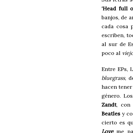
‘
Head full o
banjos, de a
cada cosa 
escriben, t
al sur de E
poco al
viej
Entre EPs, 
bluegrass
, 
hacen tener 
género. Los
Zandt
, con
Beatles
y co
cierto es q
Love
me par