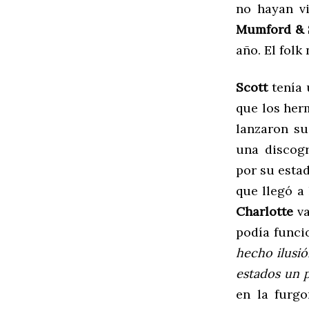
no hayan vi
Mumford & 
año. El folk
Scott
tenía 
que los her
lanzaron s
una discog
por su estad
que llegó a
Charlotte
va
podía funcio
hecho ilu
sió
estados un 
en la furgo