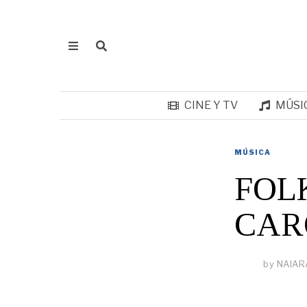
CINE Y TV
MÚSI
MÚSICA
FOL
CAR
by
NAIAR