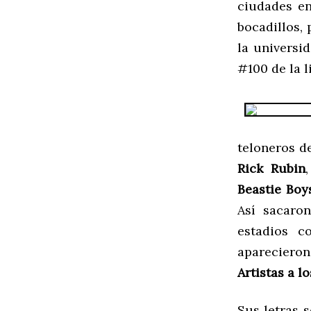
ciudades e
bocadillos,
la universi
#100 de la l
teloneros 
Rick R
ubin
Beast
ie Boy
Así sacar
estadios 
aparecieron
Artistas a l
Sus letras s