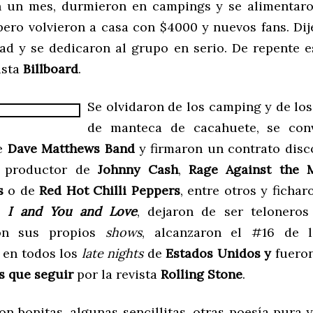
n un mes, durmieron en campings y se alimentaro
 pero volvieron a casa con $4000 y nuevos fans. Dij
dad y se dedicaron al grupo en serio. De repente e
ista
Billboard
.
Se olvidaron de los campi
ng y de lo
de manteca de cacahuete, se conv
de
Dave Matthews Band
y firmaron un contrato disc
, productor de
Johnny Cash
,
Rage Against the 
s
o de
Red Hot Chilli Peppers
, entre otros y ficha
on
I and You
and Love
, dejaron de ser teloneros
con sus propios
shows
, alcanzaron el #16 de la
 en todos los
late nights
de
Estados Unidos y
fuero
os que seguir
por la revista
Rolling Stone
.
on bonitas, algunas sencillitas, otras poesía pura