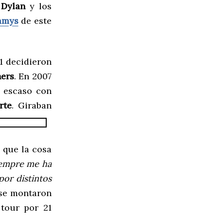
Dylan
y los
mmys
de este
01 decidieron
hers
. En 2007
 escaso con
rte
. Girab
an
 que la cosa
empre me ha
por distintos
se montaron
 tour por 21