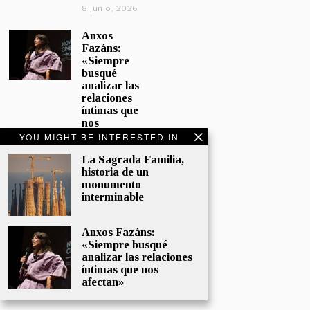
8 junio, 2026
Anxos
Fazáns:
«Siempre
busqué
analizar las
relaciones
íntimas que
nos
afectan»
YOU MIGHT BE INTERESTED IN
5 junio, 2026
La Sagrada Familia,
historia de un
El hijo de la
monumento
cómica, el
interminable
homenaje
de
Sacristán a
Anxos Fazáns:
Fernán
«Siempre busqué
Gómez
analizar las relaciones
28 mayo,
íntimas que nos
2026
afectan»