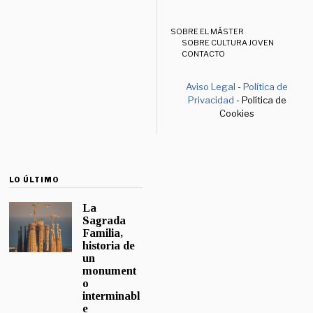
SOBRE EL MÁSTER
SOBRE CULTURA JOVEN
CONTACTO
Aviso Legal
-
Política de
Privacidad
- Política de
Cookies
LO ÚLTIMO
La
Sagrada
Familia,
historia de
un
monument
o
interminabl
e