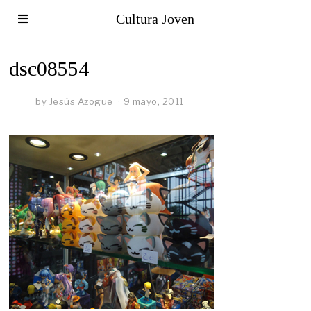
Cultura Joven
dsc08554
by
Jesús Azogue
9 mayo, 2011