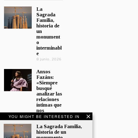
La
Sagrada
Familia,
historia de
un
monument
o
interminabl
e
8 junio, 2026
Anxos
Fazáns:
«Siempre
busqué
analizar las
relaciones
íntimas que
nos
afectan»
YOU MIGHT BE INTERESTED IN
5 junio, 2026
La Sagrada Familia,
historia de un
El hijo de la
monumento