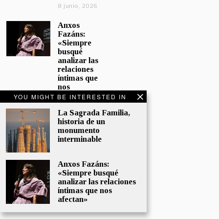
8 junio, 2026
Anxos
Fazáns:
«Siempre
busqué
analizar las
relaciones
íntimas que
nos
afectan»
YOU MIGHT BE INTERESTED IN
5 junio, 2026
La Sagrada Familia,
historia de un
El hijo de la
monumento
cómica, el
interminable
homenaje
de
Sacristán a
Anxos Fazáns:
Fernán
«Siempre busqué
Gómez
analizar las relaciones
28 mayo,
íntimas que nos
2026
afectan»