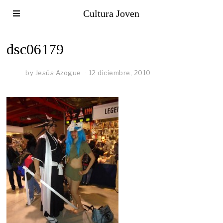
Cultura Joven
dsc06179
by
Jesús Azogue
12 diciembre, 2010