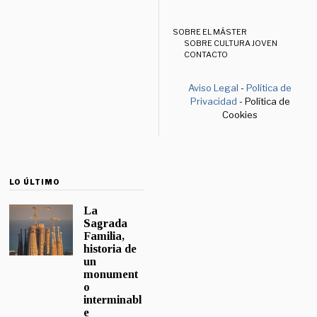
SOBRE EL MÁSTER
SOBRE CULTURA JOVEN
CONTACTO
Aviso Legal
-
Política de
Privacidad
- Política de
Cookies
LO ÚLTIMO
La
Sagrada
Familia,
historia de
un
monument
o
interminabl
e