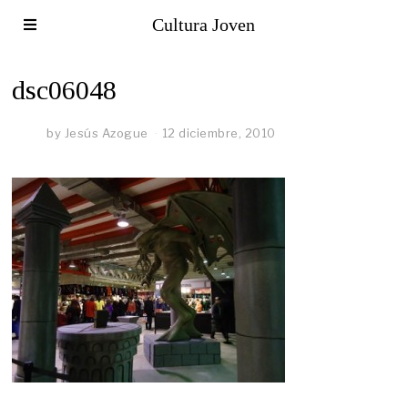
Cultura Joven
dsc06048
by
Jesús Azogue
12 diciembre, 2010