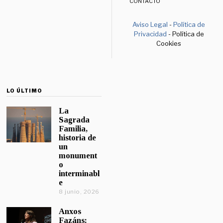
CONTACTO
Aviso Legal
-
Política de
Privacidad
- Política de
Cookies
LO ÚLTIMO
La
Sagrada
Familia,
historia de
un
monument
o
interminabl
e
8 junio, 2026
Anxos
Fazáns: