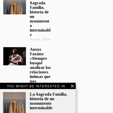
Sagrada
Familia,
historia de
un
monument
o
interminabl
e
8 junio, 2026
Anxos
Fazáns:
«Siempre
busqué
analizar las
relaciones
íntimas que
nos
afectan»
YOU MIGHT BE INTERESTED IN
5 junio, 2026
La Sagrada Familia,
historia de un
El hijo de la
monumento
cómica, el
interminable
homenaje