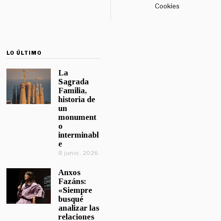
Cookies
LO ÚLTIMO
La
Sagrada
Familia,
historia de
un
monument
o
interminabl
e
8 junio, 2026
Anxos
Fazáns:
«Siempre
busqué
analizar las
relaciones