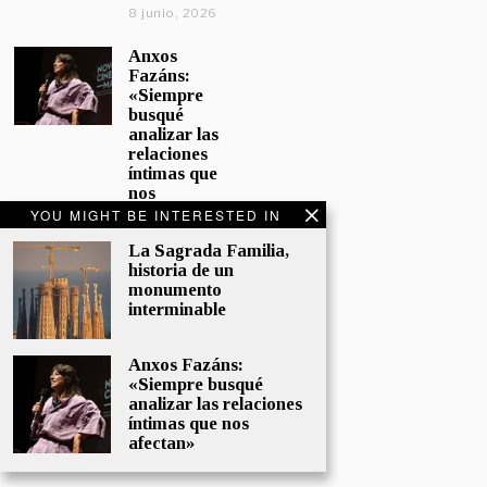
8 junio, 2026
Anxos
Fazáns:
«Siempre
busqué
analizar las
relaciones
íntimas que
nos
afectan»
YOU MIGHT BE INTERESTED IN
5 junio, 2026
La Sagrada Familia,
historia de un
El hijo de la
monumento
cómica, el
interminable
homenaje
de
Sacristán a
Anxos Fazáns:
Fernán
«Siempre busqué
Gómez
analizar las relaciones
28 mayo,
íntimas que nos
2026
afectan»