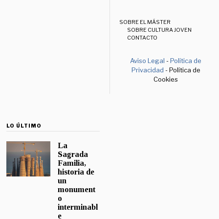
SOBRE EL MÁSTER
SOBRE CULTURA JOVEN
CONTACTO
Aviso Legal
-
Política de
Privacidad
- Política de
Cookies
LO ÚLTIMO
La
Sagrada
Familia,
historia de
un
monument
o
interminabl
e