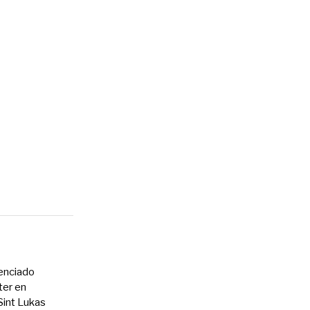
cenciado
ter en
int Lukas