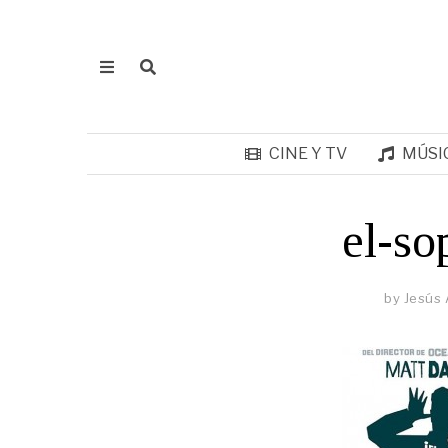
CINE Y TV
MÚSI
el-so
by
Jesús