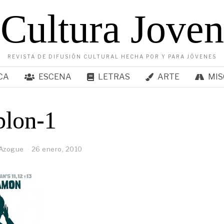
Cultura Joven
REVISTA DE DIFUSIÓN CULTURAL HECHA POR Y PARA JÓVENES
CA
ESCENA
LETRAS
ARTE
MIS
plon-1
 Azogue
26 enero, 2010