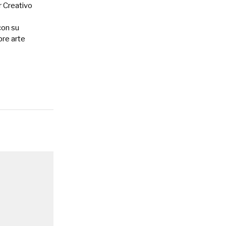
r Creativo
con su
bre arte