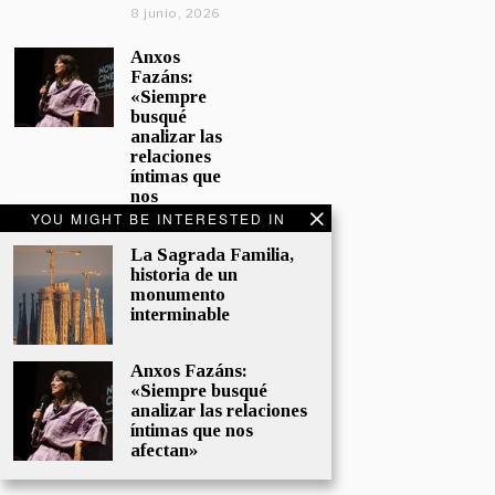
8 junio, 2026
Anxos
Fazáns:
«Siempre
busqué
analizar las
relaciones
íntimas que
nos
afectan»
YOU MIGHT BE INTERESTED IN
5 junio, 2026
La Sagrada Familia,
historia de un
El hijo de la
monumento
cómica, el
interminable
homenaje
de
Sacristán a
Anxos Fazáns:
Fernán
«Siempre busqué
Gómez
analizar las relaciones
28 mayo,
íntimas que nos
2026
afectan»