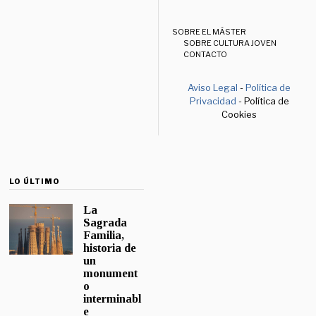
SOBRE EL MÁSTER
SOBRE CULTURA JOVEN
CONTACTO
Aviso Legal
-
Política de
Privacidad
- Política de
Cookies
LO ÚLTIMO
La
Sagrada
Familia,
historia de
un
monument
o
interminabl
e