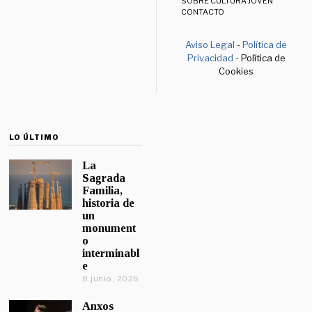
SOBRE CULTURA JOVEN
CONTACTO
Aviso Legal
-
Política de
Privacidad
- Política de
Cookies
LO ÚLTIMO
La
Sagrada
Familia,
historia de
un
monument
o
interminabl
e
8 junio, 2026
Anxos