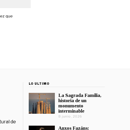
vez que
LO ÚLTIMO
La Sagrada Familia,
historia de un
monumento
interminable
8 junio, 2026
tural de
Anxos Fazáns: