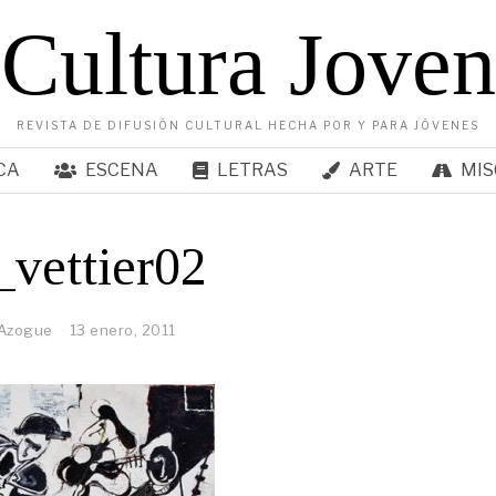
Cultura Joven
REVISTA DE DIFUSIÓN CULTURAL HECHA POR Y PARA JÓVENES
CA
ESCENA
LETRAS
ARTE
MIS
vettier02
 Azogue
13 enero, 2011