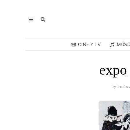
CINE Y TV
MÚSI
expo_
by
Jesús