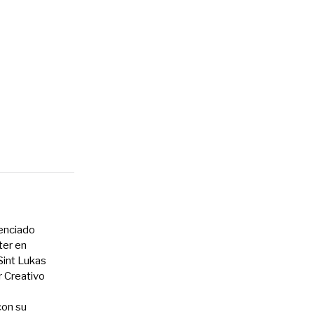
cenciado
ter en
int Lukas
r Creativo
con su