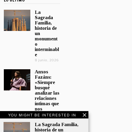
LO ÚLTIMO
La
Sagrada
Familia,
historia de
un
monument
o
interminabl
e
8 junio, 2026
Anxos
Fazáns:
«Siempre
busqué
analizar las
relaciones
íntimas que
nos
afectan»
YOU MIGHT BE INTERESTED IN
5 junio, 2026
La Sagrada Familia,
historia de un
El hijo de la