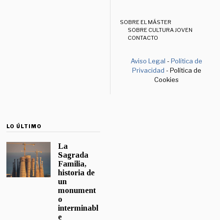
SOBRE EL MÁSTER
SOBRE CULTURA JOVEN
CONTACTO
Aviso Legal
-
Política de
Privacidad
- Política de
Cookies
LO ÚLTIMO
La
Sagrada
Familia,
historia de
un
monument
o
interminabl
e