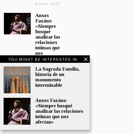
8 junio, 2026
Anxos
Fazáns:
«Siempre
busqué
analizar las
relaciones
íntimas que
nos
afectan»
YOU MIGHT BE INTERESTED IN
5 junio, 2026
La Sagrada Familia,
historia de un
El hijo de la
monumento
cómica, el
interminable
homenaje
de
Sacristán a
Anxos Fazáns:
Fernán
«Siempre busqué
Gómez
analizar las relaciones
28 mayo,
íntimas que nos
2026
afectan»