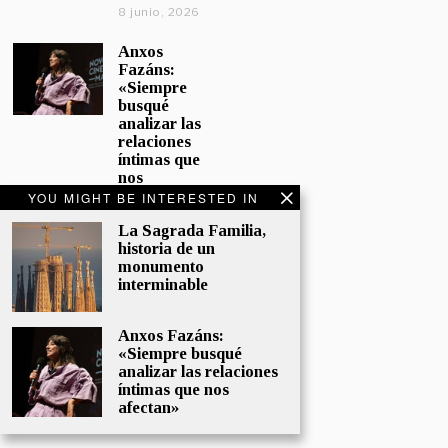
8 junio, 2026
Anxos
Fazáns:
«Siempre
busqué
analizar las
relaciones
íntimas que
nos
afectan»
YOU MIGHT BE INTERESTED IN
5 junio, 2026
La Sagrada Familia,
historia de un
El hijo de la
monumento
cómica, el
interminable
homenaje
de
Sacristán a
Anxos Fazáns:
Fernán
«Siempre busqué
Gómez
analizar las relaciones
28 mayo,
íntimas que nos
2026
afectan»