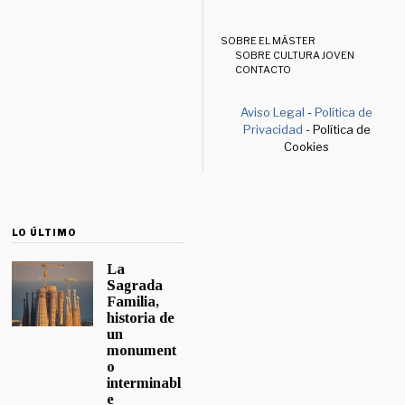
SOBRE EL MÁSTER
SOBRE CULTURA JOVEN
CONTACTO
Aviso Legal
-
Política de
Privacidad
- Política de
Cookies
LO ÚLTIMO
La
Sagrada
Familia,
historia de
un
monument
o
interminabl
e