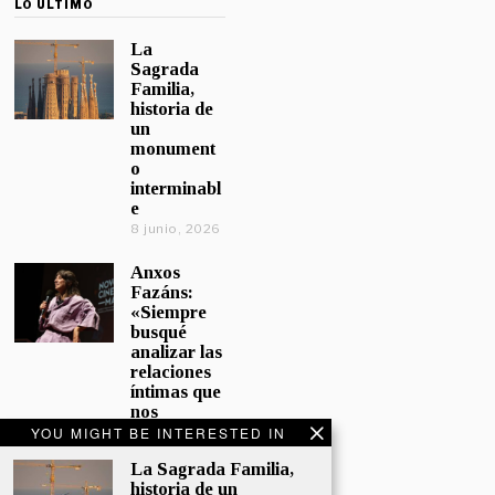
LO ÚLTIMO
La
Sagrada
Familia,
historia de
un
monument
o
interminabl
e
8 junio, 2026
Anxos
Fazáns:
«Siempre
busqué
analizar las
relaciones
íntimas que
nos
afectan»
YOU MIGHT BE INTERESTED IN
5 junio, 2026
La Sagrada Familia,
historia de un