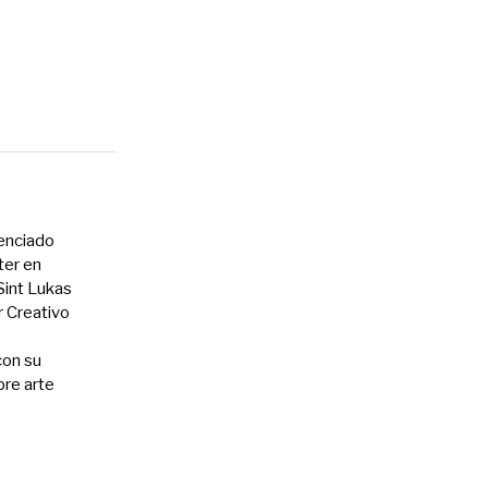
cenciado
ter en
int Lukas
r Creativo
con su
bre arte