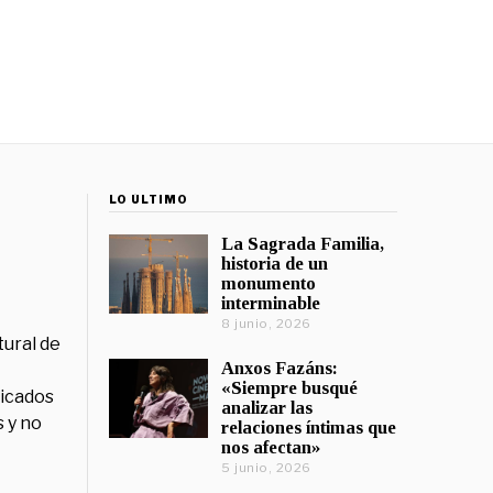
LO ÚLTIMO
La Sagrada Familia,
historia de un
monumento
interminable
8 junio, 2026
tural de
Anxos Fazáns:
«Siempre busqué
licados
analizar las
 y no
relaciones íntimas que
nos afectan»
5 junio, 2026