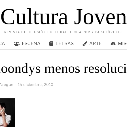
Cultura Joven
REVISTA DE DIFUSIÓN CULTURAL HECHA POR Y PARA JÓVENES
CA
ESCENA
LETRAS
ARTE
MIS
loondys menos resoluc
 Azogue
15 diciembre, 2010