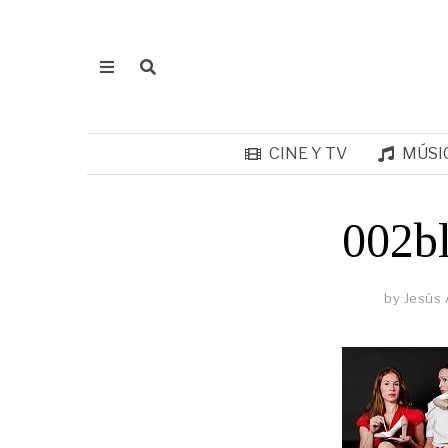
CINE Y TV
MÚSI
002b
by
Jesús