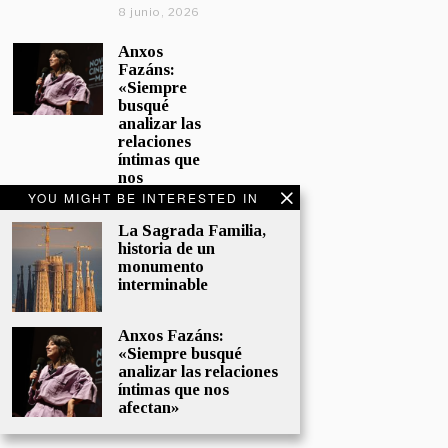
8 junio, 2026
Anxos
Fazáns:
«Siempre
busqué
analizar las
relaciones
íntimas que
nos
afectan»
YOU MIGHT BE INTERESTED IN
5 junio, 2026
La Sagrada Familia,
historia de un
El hijo de la
monumento
cómica, el
interminable
homenaje
de
Sacristán a
Anxos Fazáns:
Fernán
«Siempre busqué
Gómez
analizar las relaciones
28 mayo,
íntimas que nos
2026
afectan»