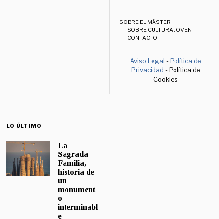
SOBRE EL MÁSTER
SOBRE CULTURA JOVEN
CONTACTO
Aviso Legal
-
Política de
Privacidad
- Política de
Cookies
LO ÚLTIMO
La
Sagrada
Familia,
historia de
un
monument
o
interminabl
e