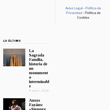
Aviso Legal
-
Política de
Privacidad
- Política de
Cookies
LO ÚLTIMO
La
Sagrada
Familia,
historia de
un
monument
o
interminabl
e
8 junio, 2026
Anxos
Fazáns:
«Siempre