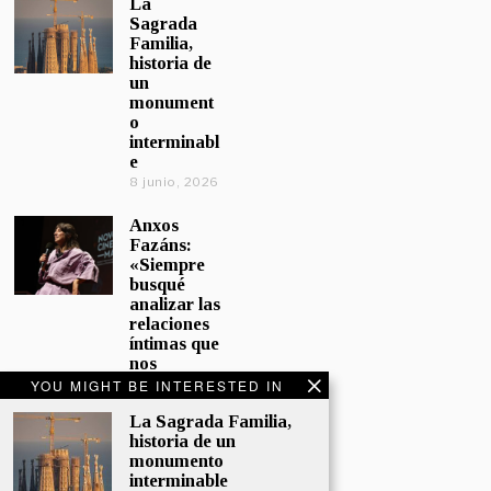
La
Sagrada
Familia,
historia de
un
monument
o
interminabl
e
8 junio, 2026
Anxos
Fazáns:
«Siempre
busqué
analizar las
relaciones
íntimas que
nos
afectan»
YOU MIGHT BE INTERESTED IN
5 junio, 2026
La Sagrada Familia,
historia de un
El hijo de la
monumento
cómica, el
interminable
homenaje