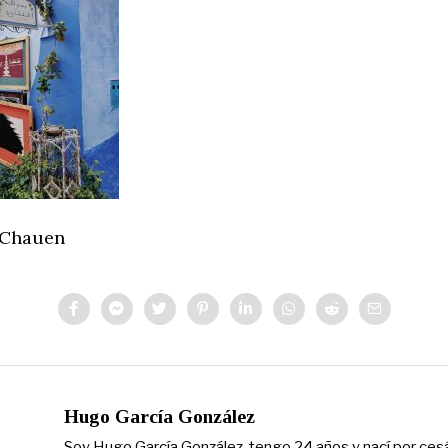
 Chauen
Hugo García González
Soy Hugo García González, tengo 24 años y nací por ces