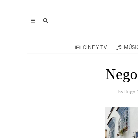
CINE Y TV
MÚSI
Nego
by
Hugo G