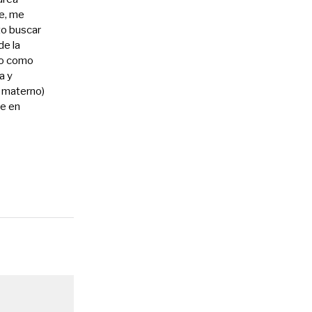
ue, me
to buscar
de la
smo como
a y
 materno)
üe en