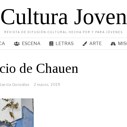
Cultura Joven
REVISTA DE DIFUSIÓN CULTURAL HECHA POR Y PARA JÓVENES
CA
ESCENA
LETRAS
ARTE
MIS
cio de Chauen
arcía González
2 marzo, 2019