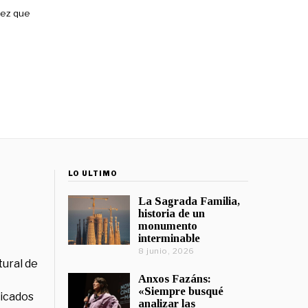
vez que
LO ÚLTIMO
La Sagrada Familia,
historia de un
monumento
interminable
8 junio, 2026
tural de
Anxos Fazáns:
«Siempre busqué
licados
analizar las