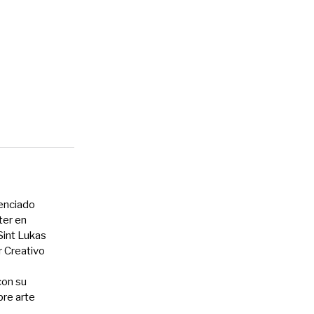
cenciado
ter en
int Lukas
r Creativo
con su
bre arte