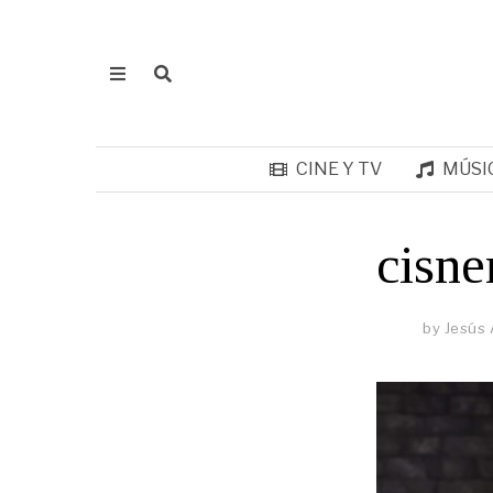
CINE Y TV
MÚSI
cisne
by
Jesús