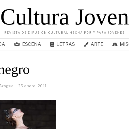
Cultura Joven
REVISTA DE DIFUSIÓN CULTURAL HECHA POR Y PARA JÓVENES
CA
ESCENA
LETRAS
ARTE
MIS
negro
 Azogue
25 enero, 2011