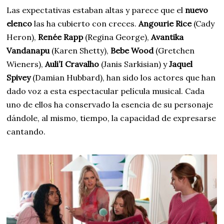
Las expectativas estaban altas y parece que el
nuevo
elenco
las ha cubierto con creces.
Angourie Rice
(Cady
Heron),
Renée Rapp
(Regina George),
Avantika
Vandanapu
(Karen Shetty),
Bebe Wood
(Gretchen
Wieners),
Auli’I Cravalho
(Janis Sarkisian) y
Jaquel
Spivey
(Damian Hubbard), han sido los actores que han
dado voz a esta espectacular película musical. Cada
uno de ellos ha conservado la esencia de su personaje
dándole, al mismo, tiempo, la capacidad de expresarse
cantando.