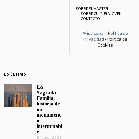
SOBRE EL MÁSTER
SOBRE CULTURA JOVEN
CONTACTO
Aviso Legal
-
Política de
Privacidad
- Política de
Cookies
LO ÚLTIMO
La
Sagrada
Familia,
historia de
un
monument
o
interminabl
e
8 junio, 2026