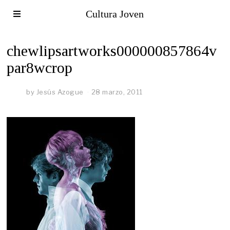
Cultura Joven
chewlipsartworks000000857864v
par8wcrop
by
Jesús Azogue
28 marzo, 2011