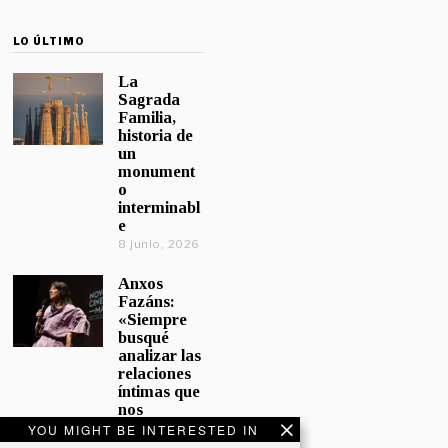
LO ÚLTIMO
La
Sagrada
Familia,
historia de
un
monument
o
interminabl
e
8 junio, 2026
Anxos
Fazáns:
«Siempre
busqué
analizar las
relaciones
íntimas que
nos
afectan»
YOU MIGHT BE INTERESTED IN
5 junio, 2026