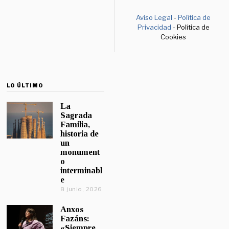
Aviso Legal
-
Política de
Privacidad
- Política de
Cookies
LO ÚLTIMO
La
Sagrada
Familia,
historia de
un
monument
o
interminabl
e
8 junio, 2026
Anxos
Fazáns:
«Siempre