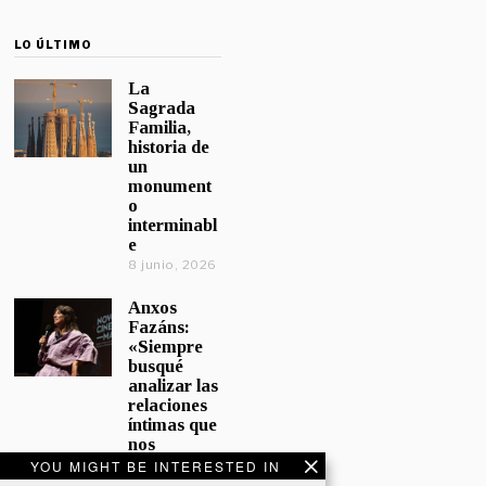
LO ÚLTIMO
La
Sagrada
Familia,
historia de
un
monument
o
interminabl
e
8 junio, 2026
Anxos
Fazáns:
«Siempre
busqué
analizar las
relaciones
íntimas que
nos
afectan»
YOU MIGHT BE INTERESTED IN
5 junio, 2026