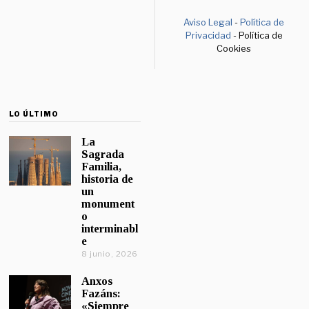
Aviso Legal
-
Política de
Privacidad
- Política de
Cookies
LO ÚLTIMO
La
Sagrada
Familia,
historia de
un
monument
o
interminabl
e
8 junio, 2026
Anxos
Fazáns:
«Siempre