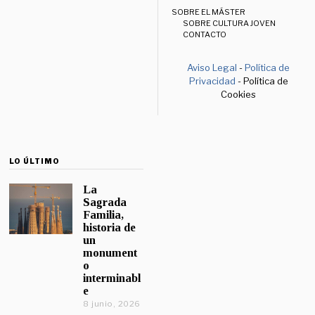
SOBRE EL MÁSTER
SOBRE CULTURA JOVEN
CONTACTO
Aviso Legal
-
Política de
Privacidad
- Política de
Cookies
LO ÚLTIMO
La
Sagrada
Familia,
historia de
un
monument
o
interminabl
e
8 junio, 2026