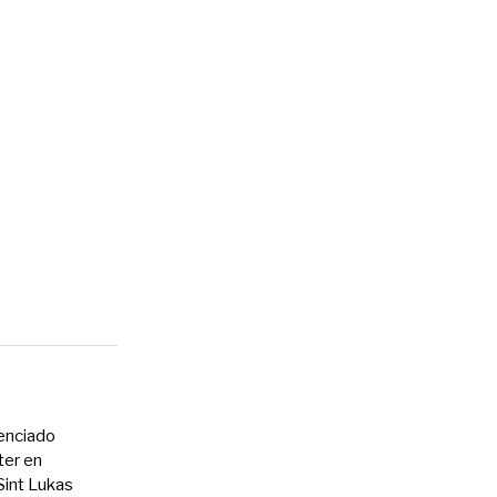
cenciado
ter en
int Lukas