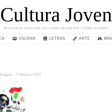
Cultura Joven
REVISTA DE DIFUSIÓN CULTURAL HECHA POR Y PARA JÓVENES
CA
ESCENA
LETRAS
ARTE
MIS
 Azogue
7 febrero, 2011