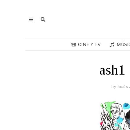
CINE Y TV
MÚSI
ash1
by
Jesús