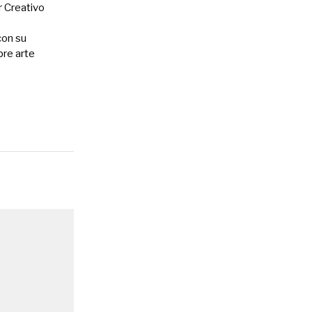
r Creativo
con su
bre arte