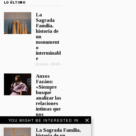
LO ÚLTIMO
La
Sagrada
Familia,
historia de
un
monument
o
interminabl
e
8 junio, 2026
Anxos
Fazáns:
«Siempre
busqué
analizar las
relaciones
íntimas que
nos
afectan»
YOU MIGHT BE INTERESTED IN
5 junio, 2026
La Sagrada Familia,
historia de un