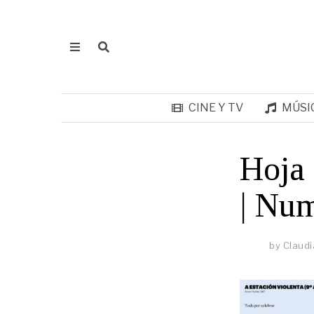
CINE Y TV
MÚSI
Hoja 
| Nu
by
Claudi