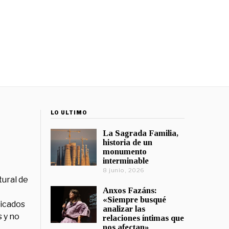
LO ÚLTIMO
La Sagrada Familia,
historia de un
monumento
interminable
8 junio, 2026
tural de
Anxos Fazáns:
«Siempre busqué
licados
analizar las
 y no
relaciones íntimas que
nos afectan»