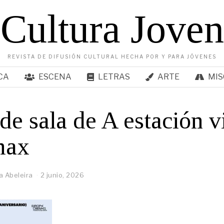
Cultura Joven
REVISTA DE DIFUSIÓN CULTURAL HECHA POR Y PARA JÓVENES
CA
ESCENA
LETRAS
ARTE
MIS
de sala de A estación v
max
a Abeleira
2 junio, 2026