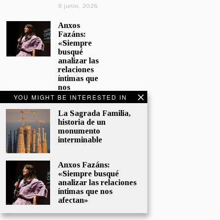
8 junio, 2026
Anxos
Fazáns:
«Siempre
busqué
analizar las
relaciones
íntimas que
nos
afectan»
YOU MIGHT BE INTERESTED IN
5 junio, 2026
La Sagrada Familia,
historia de un
El hijo de la
monumento
cómica, el
interminable
homenaje
de
Sacristán a
Anxos Fazáns:
Fernán
«Siempre busqué
Gómez
analizar las relaciones
28 mayo,
íntimas que nos
2026
afectan»