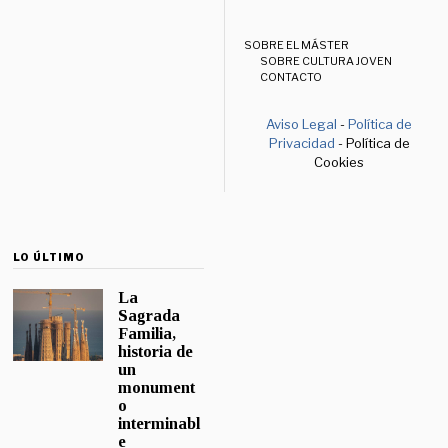
SOBRE EL MÁSTER
SOBRE CULTURA JOVEN
CONTACTO
Aviso Legal
-
Política de
Privacidad
- Política de
Cookies
LO ÚLTIMO
La
Sagrada
Familia,
historia de
un
monument
o
interminabl
e