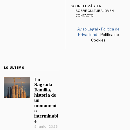
SOBRE EL MÁSTER
SOBRE CULTURA JOVEN
CONTACTO
Aviso Legal
-
Política de
Privacidad
- Política de
Cookies
LO ÚLTIMO
La
Sagrada
Familia,
historia de
un
monument
o
interminabl
e
8 junio, 2026