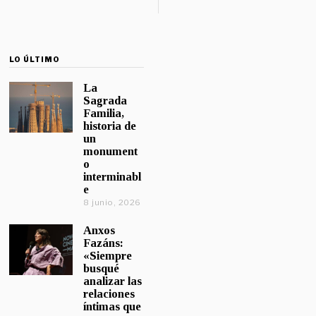
LO ÚLTIMO
La
Sagrada
Familia,
historia de
un
monument
o
interminabl
e
8 junio, 2026
Anxos
Fazáns:
«Siempre
busqué
analizar las
relaciones
íntimas que