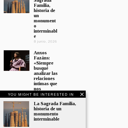
Sagrada
Familia,
historia de
un
monument
o
interminabl
e
8 junio, 2026
Anxos
Fazáns:
«Siempre
busqué
analizar las
relaciones
íntimas que
nos
afectan»
YOU MIGHT BE INTERESTED IN
5 junio, 2026
La Sagrada Familia,
historia de un
El hijo de la
monumento
cómica, el
interminable
homenaje
de