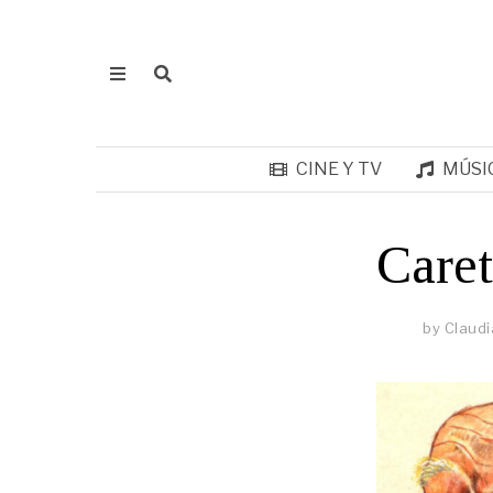
CINE Y TV
MÚSI
Caret
by
Claudi