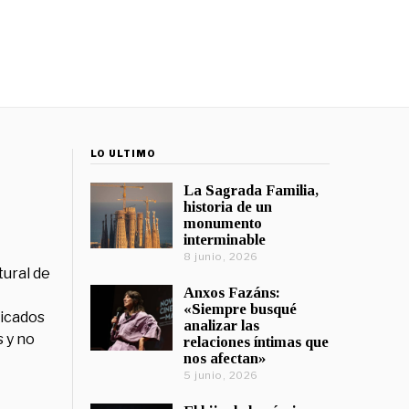
LO ÚLTIMO
La Sagrada Familia,
historia de un
monumento
interminable
8 junio, 2026
tural de
Anxos Fazáns:
«Siempre busqué
licados
analizar las
 y no
relaciones íntimas que
nos afectan»
5 junio, 2026