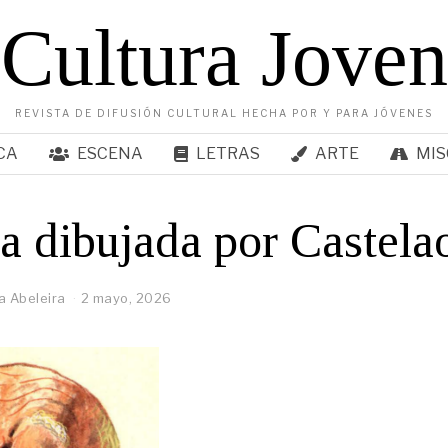
Cultura Joven
REVISTA DE DIFUSIÓN CULTURAL HECHA POR Y PARA JÓVENES
CA
ESCENA
LETRAS
ARTE
MIS
a dibujada por Castela
a Abeleira
2 mayo, 2026