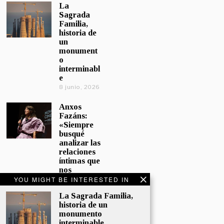
La
Sagrada
Familia,
historia de
un
monument
o
interminabl
e
8 junio, 2026
Anxos
Fazáns:
«Siempre
busqué
analizar las
relaciones
íntimas que
nos
afectan»
YOU MIGHT BE INTERESTED IN
5 junio, 2026
La Sagrada Familia,
historia de un
El hijo de la
monumento
cómica, el
interminable