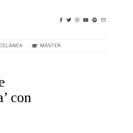
CELÁNEA
MÁSTER
e
a’ con