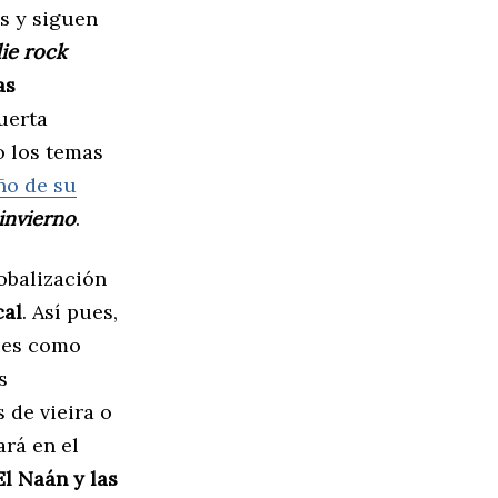
s y siguen
die
rock
as
puerta
o los temas
ño de su
invierno
.
lobalización
cal
. Así pues,
ales como
s
 de vieira o
ará en el
El Naán y las