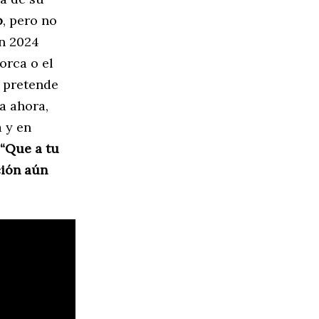
o
, pero no
n 2024
orca o el
e pretende
a ahora,
 y en
 “Que a tu
ción aún