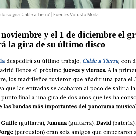
 su gira 'Cable a Tierra' | Fuente: Vetusta Morla
 noviembre y el 1 de diciembre el g
á la gira de su último disco
la
despedirá su último trabajo,
Cable a Tierra
,
con d
adrid llenos el próximo
jueves y viernes
. A la prime
re, los madrileños tuvieron que añadir una para el 
a que las entradas se acabaron al poco de salir a la
 punto final a una gira de dos años que les ha cons
e las bandas más importantes del panorama musica
,
Guille
(guitarra),
Juanma
(guitarra),
David
(batería)
Jorge
(percusión) eran seis amigos que empezaron a