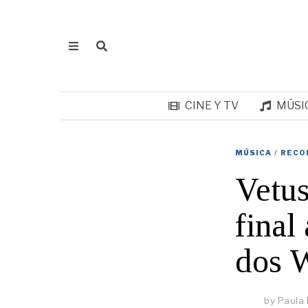
CINE Y TV
MÚSI
MÚSICA
/
RECO
Vetus
final
dos 
by
Paula 