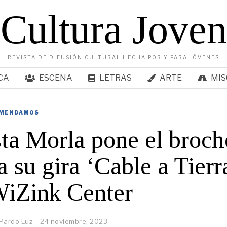
Cultura Joven
REVISTA DE DIFUSIÓN CULTURAL HECHA POR Y PARA JÓVENES
CA
ESCENA
LETRAS
ARTE
MIS
MENDAMOS
ta Morla pone el broch
 a su gira ‘Cable a Tierr
WiZink Center
Pardo Luz
24 noviembre, 2023