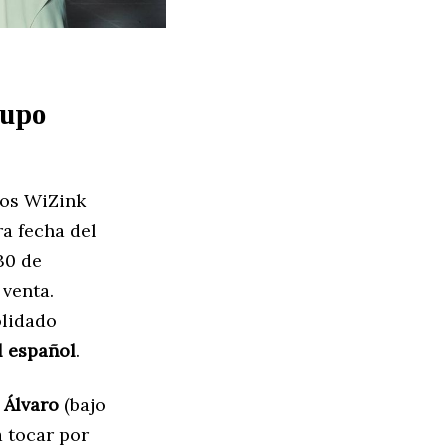
rupo
os WiZink
ra fecha del
30 de
 venta.
olidado
l español
.
,
Álvaro
(bajo
 tocar por