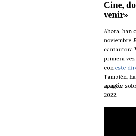
Cine, d
venir»
Ahora, han 
noviembre
E
cantautora
primera vez 
con
este dir
También, ha
apagón
, sob
2022.