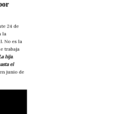
por
ste 24 de
a la
l. No es la
e trabaja
La hija
.
asta el
 en junio de