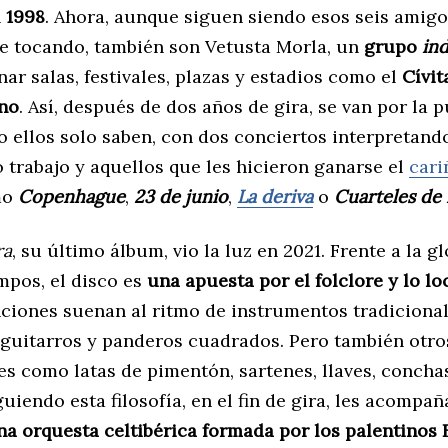
n
1998
. Ahora, aunque siguen siendo esos seis amigo
se tocando, también son Vetusta Morla, un
grupo
in
nar salas, festivales, plazas y estadios como el
Cívit
no
. Así, después de dos años de gira, se van por la 
 ellos solo saben, con dos conciertos interpretand
 trabajo y aquellos que les hicieron ganarse el
cari
mo
Copenhague
,
23 de junio
,
La deriva
o
Cuarteles de 
ra
, su último álbum, vio la luz en 2021. Frente a la g
mpos, el disco es
una apuesta por el folclore y lo lo
nciones suenan al ritmo de instrumentos tradicion
 guitarros y panderos cuadrados. Pero también otro
s como latas de pimentón, sartenes, llaves, conchas
guiendo esta filosofía, en el fin de gira, les acompañ
na orquesta celtibérica formada por los palentinos 