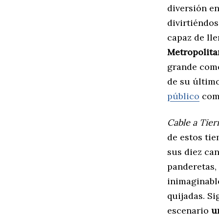
diversión e
divirtiéndo
capaz de lle
Metropolita
grande como
de su último
público
co
Cable a Tier
de estos tie
sus diez ca
panderetas,
inimaginable
quijadas. Si
escenario
u