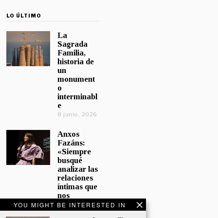
LO ÚLTIMO
La
Sagrada
Familia,
historia de
un
monument
o
interminabl
e
8 junio, 2026
Anxos
Fazáns:
«Siempre
busqué
analizar las
relaciones
íntimas que
nos
afectan»
YOU MIGHT BE INTERESTED IN
5 junio, 2026