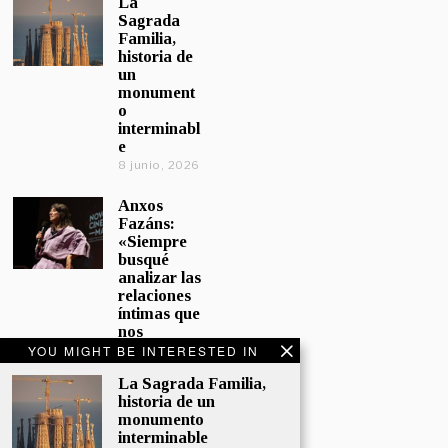
La
Sagrada
Familia,
historia de
un
monument
o
interminabl
e
8 junio, 2026
Anxos
Fazáns:
«Siempre
busqué
analizar las
relaciones
íntimas que
nos
afectan»
YOU MIGHT BE INTERESTED IN
5 junio, 2026
La Sagrada Familia,
historia de un
El hijo de la
monumento
cómica, el
interminable
homenaje