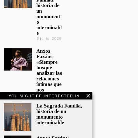
historia de
un
monument
o
interminabl
e
8 junio, 2026
Anxos
Fazáns:
«Siempre
busqué
analizar las
relaciones
íntimas que
nos
afectan»
YOU MIGHT BE INTERESTED IN
5 junio, 2026
La Sagrada Familia,
historia de un
El hijo de la
monumento
cómica, el
interminable
homenaje
de
Sacristán a