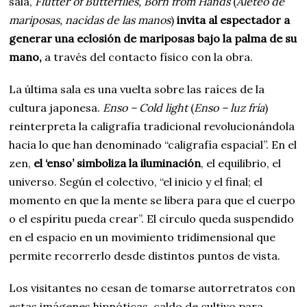
sala,
Flutter of Butterflies, Born from Hands
(
Aleteo de
mariposas, nacidas de las manos
)
invita al espectador a
generar una eclosión de mariposas bajo la palma de su
mano,
a través del contacto físico con la obra.
La última sala es una vuelta sobre las raíces de la
cultura japonesa.
Enso – Cold light
(
Enso – luz fría
)
reinterpreta la caligrafía tradicional revolucionándola
hacia lo que han denominado “caligrafía espacial”. En el
zen,
el ‘enso’ simboliza la iluminación
, el equilibrio, el
universo. Según el colectivo, “el inicio y el final; el
momento en que la mente se libera para que el cuerpo
o el espíritu pueda crear”. El círculo queda suspendido
en el espacio en un movimiento tridimensional que
permite recorrerlo desde distintos puntos de vista.
Los visitantes no cesan de tomarse autorretratos con
estas imágenes hipnóticas, caldo de cultivo para