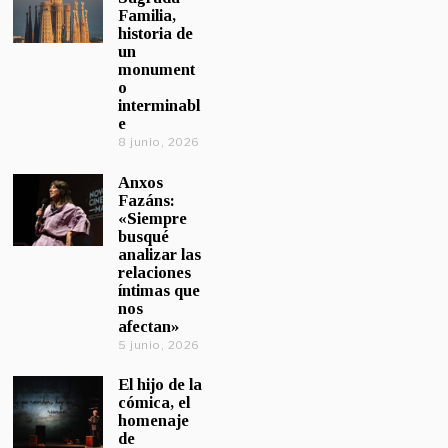
Familia,
historia de
un
monument
o
interminabl
e
8 junio, 2026
Anxos
Fazáns:
«Siempre
busqué
analizar las
relaciones
íntimas que
nos
afectan»
5 junio, 2026
El hijo de la
cómica, el
homenaje
de