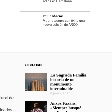
adiós en Barcelona
Paula Macías
Madrid acoge con éxito una
nueva edición de ARCO
LO ÚLTIMO
La Sagrada Familia,
historia de un
monumento
interminable
8 junio, 2026
tural de
Anxos Fazáns:
«Siempre busqué
licados